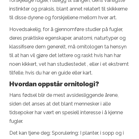
forskjellige fugler, i tillegg til sangen, dens vanligste
instinkter og praksis, blant annet relatert til skikkerne
til disse dyrene og forskjellene mellom hver art.
Hovedsakelig, for å gjennomføre studier på fugler,
deres praktiske egenskaper, anatomi, naturtyper og
klassifisere dem generelt, må ornitologen ta hensyn
til at han vil gjøre det lettere og raskt hvis han har
noen kikkert, vet han studiestedet , eller i et ekstremt
tilfelle, hvis du har en guide eller kart.
Hvordan oppstår ornitologi?
Hans fødsel blir de mest avsidesliggende årene,
siden det anses at det blant mennesker i alle
tidsepoker har vært en spesiell interesse i å kjenne
fugler.
Det kan tjene deg: Sporulering: I planter, i sopp og i