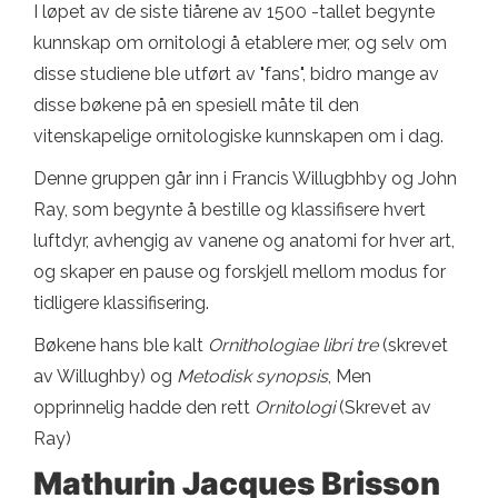
I løpet av de siste tiårene av 1500 -tallet begynte
kunnskap om ornitologi å etablere mer, og selv om
disse studiene ble utført av "fans", bidro mange av
disse bøkene på en spesiell måte til den
vitenskapelige ornitologiske kunnskapen om i dag.
Denne gruppen går inn i Francis Willugbhby og John
Ray, som begynte å bestille og klassifisere hvert
luftdyr, avhengig av vanene og anatomi for hver art,
og skaper en pause og forskjell mellom modus for
tidligere klassifisering.
Bøkene hans ble kalt
Ornithologiae libri tre
(skrevet
av Willughby) og
Metodisk synopsis
, Men
opprinnelig hadde den rett
Ornitologi
(Skrevet av
Ray)
Mathurin Jacques Brisson