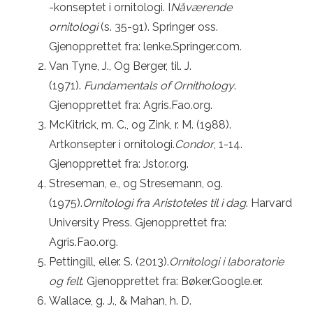
-konseptet i ornitologi. I
Nåværende
ornitologi
(s. 35-91). Springer oss.
Gjenopprettet fra: lenke.Springer.com.
Van Tyne, J., Og Berger, til. J.
(1971).
Fundamentals of Ornithology
.
Gjenopprettet fra: Agris.Fao.org.
McKitrick, m. C., og Zink, r. M. (1988).
Artkonsepter i ornitologi.
Condor
, 1-14.
Gjenopprettet fra: Jstor.org.
Streseman, e., og Stresemann, og.
(1975).
Ornitologi fra Aristoteles til i dag
. Harvard
University Press. Gjenopprettet fra:
Agris.Fao.org.
Pettingill, eller. S. (2013).
Ornitologi i laboratorie
og felt
. Gjenopprettet fra: Bøker.Google.er.
Wallace, g. J., & Mahan, h. D.