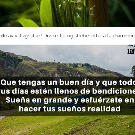
lle av velsignelser! Drøm stor og streber etter å få drømmene d