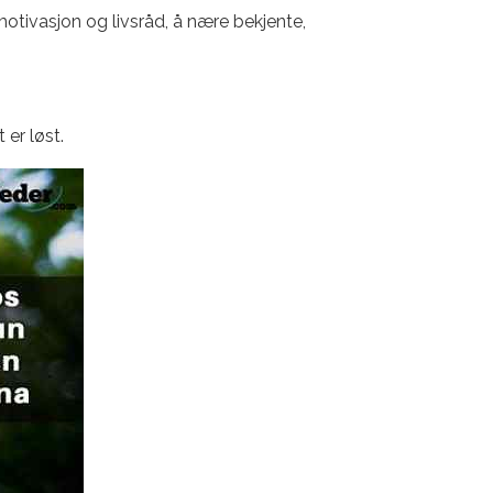
motivasjon og livsråd, å nære bekjente,
 er løst.