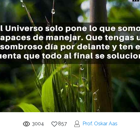
3004
857
Prof. Oskar Aas