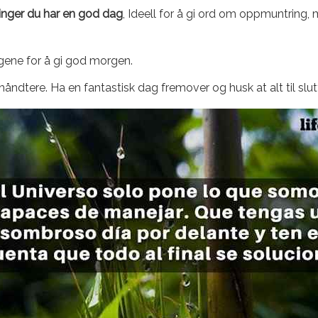
inger du har en god dag
, Ideell for å gi ord om oppmuntring, 
ngene for å gi god morgen.
 håndtere. Ha en fantastisk dag fremover og husk at alt til slutt