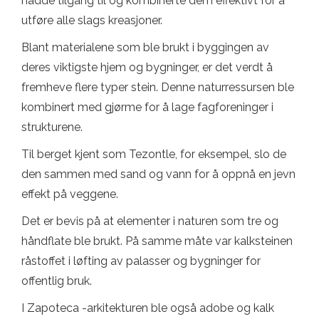
hadde tilgang til og kombinerte dem effektivt for å
utføre alle slags kreasjoner.
Blant materialene som ble brukt i byggingen av
deres viktigste hjem og bygninger, er det verdt å
fremheve flere typer stein. Denne naturressursen ble
kombinert med gjørme for å lage fagforeninger i
strukturene.
Til berget kjent som Tezontle, for eksempel, slo de
den sammen med sand og vann for å oppnå en jevn
effekt på veggene.
Det er bevis på at elementer i naturen som tre og
håndflate ble brukt. På samme måte var kalksteinen
råstoffet i løfting av palasser og bygninger for
offentlig bruk.
I Zapoteca -arkitekturen ble også adobe og kalk