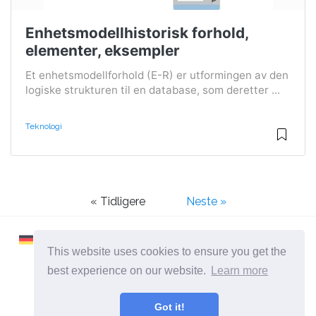
Enhetsmodellhistorisk forhold,
elementer, eksempler
Et enhetsmodellforhold (E-R) er utformingen av den
logiske strukturen til en database, som deretter ...
Teknologi
« Tidligere
Neste »
This website uses cookies to ensure you get the
best experience on our website.
Learn more
2026 ©
Learnaboutworld
Got it!
Alle Kategorier