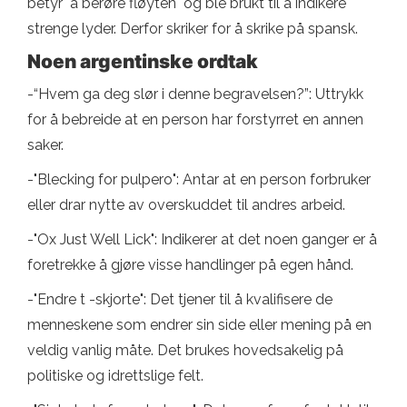
betyr "å berøre fløyten" og ble brukt til å indikere
strenge lyder. Derfor skriker for å skrike på spansk.
Noen argentinske ordtak
-“Hvem ga deg slør i denne begravelsen?”: Uttrykk
for å bebreide at en person har forstyrret en annen
saker.
-"Blecking for pulpero": Antar at en person forbruker
eller drar nytte av overskuddet til andres arbeid.
-"Ox Just Well Lick": Indikerer at det noen ganger er å
foretrekke å gjøre visse handlinger på egen hånd.
-"Endre t -skjorte": Det tjener til å kvalifisere de
menneskene som endrer sin side eller mening på en
veldig vanlig måte. Det brukes hovedsakelig på
politiske og idrettslige felt.