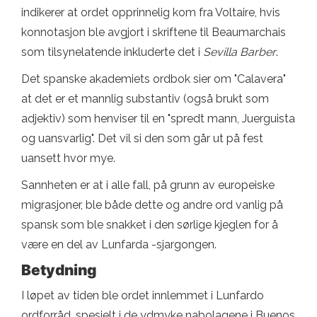
indikerer at ordet opprinnelig kom fra Voltaire, hvis
konnotasjon ble avgjort i skriftene til Beaumarchais
som tilsynelatende inkluderte det i
Sevilla Barber
.
Det spanske akademiets ordbok sier om "Calavera"
at det er et mannlig substantiv (også brukt som
adjektiv) som henviser til en "spredt mann, Juerguista
og uansvarlig". Det vil si den som går ut på fest
uansett hvor mye.
Sannheten er at i alle fall, på grunn av europeiske
migrasjoner, ble både dette og andre ord vanlig på
spansk som ble snakket i den sørlige kjeglen for å
være en del av Lunfarda -sjargongen.
Betydning
I løpet av tiden ble ordet innlemmet i Lunfardo
ordforråd, spesielt i de ydmyke nabolagene i Buenos