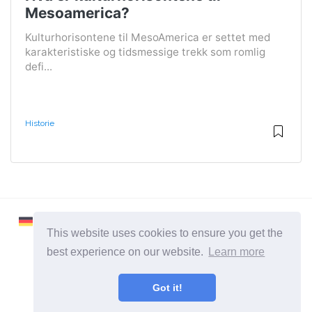
Mesoamerica?
Kulturhorisontene til MesoAmerica er settet med
karakteristiske og tidsmessige trekk som romlig
defi...
Historie
This website uses cookies to ensure you get the
best experience on our website.
Learn more
2026 ©
Learnaboutworld
Got it!
Alle Kategorier
Et nettsted for folk som vil vite mer