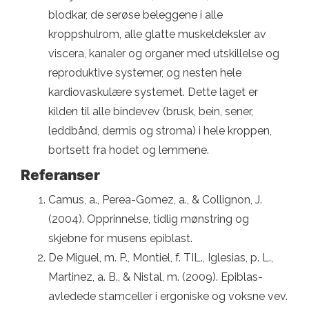
blodkar, de serøse beleggene i alle
kroppshulrom, alle glatte muskeldeksler av
viscera, kanaler og organer med utskillelse og
reproduktive systemer, og nesten hele
kardiovaskulære systemet. Dette laget er
kilden til alle bindevev (brusk, bein, sener,
leddbånd, dermis og stroma) i hele kroppen,
bortsett fra hodet og lemmene.
Referanser
Camus, a., Perea-Gomez, a., & Collignon, J.
(2004). Opprinnelse, tidlig mønstring og
skjebne for musens epiblast.
De Miguel, m. P., Montiel, f. TIL., Iglesias, p. L.,
Martinez, a. B., & Nistal, m. (2009). Epiblas-
avledede stamceller i ergoniske og voksne vev.