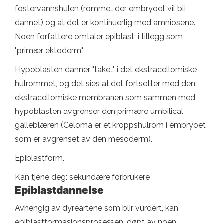
fostervannshulen (rommet der embryoet vil bli
dannet) og at det er kontinuerlig med amniosene.
Noen forfattere omtaler epiblast, i tillegg som
"primær ektoderm".
Hypoblasten danner "taket" i det ekstracellomiske
hulrommet, og det sies at det fortsetter med den
ekstracellomiske membranen som sammen med
hypoblasten avgrenser den primære umbilical
galleblæren (Celoma er et kroppshulrom i embryoet
som er avgrenset av den mesoderm).
Epiblastform.
Kan tjene deg: sekundære forbrukere
Epiblastdannelse
Avhengig av dyreartene som blir vurdert, kan
epiblastformasjonsprosessen, døpt av noen