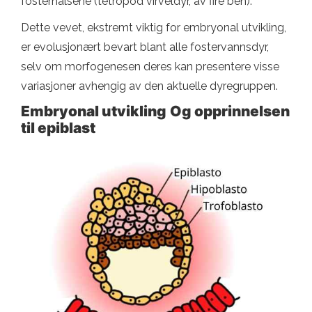
fosterhalsene (tetropod virveldyr, av fire ben).
Dette vevet, ekstremt viktig for embryonal utvikling,
er evolusjonært bevart blant alle fostervannsdyr,
selv om morfogenesen deres kan presentere visse
variasjoner avhengig av den aktuelle dyregruppen.
Embryonal utvikling
Og opprinnelsen
til epiblast