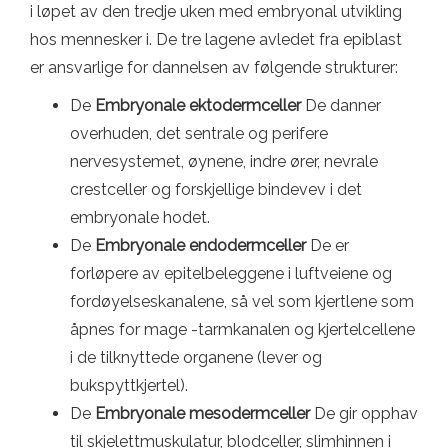
i løpet av den tredje uken med embryonal utvikling
hos mennesker i. De tre lagene avledet fra epiblast
er ansvarlige for dannelsen av følgende strukturer:
De
Embryonale ektodermceller
De danner
overhuden, det sentrale og perifere
nervesystemet, øynene, indre ører, nevrale
crestceller og forskjellige bindevev i det
embryonale hodet.
De
Embryonale endodermceller
De er
forløpere av epitelbeleggene i luftveiene og
fordøyelseskanalene, så vel som kjertlene som
åpnes for mage -tarmkanalen og kjertelcellene
i de tilknyttede organene (lever og
bukspyttkjertel).
De
Embryonale mesodermceller
De gir opphav
til skjelettmuskulatur, blodceller, slimhinnen i