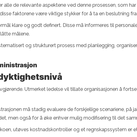
r alle de relevante aspektene ved denne prosessen, som har 
disse faktorene være viktige stykker for å ta en beslutning fr
ormål klare og godt definert. Disse må informeres til personale
slåtte målene.
stematisert og strukturert prosess med planlegging, organiseri
ministrasjon
dyktighetsnivå
gjørende. Utmerket ledelse vil tillate organisasjonen å fortset
asjonen må stadig evaluere de forskjellige scenariene, på jakt
 det, men også for å øke enhver mulig modifisering til det sa
oen, utøves kostnadskontroller og et regnskapssystem er etabl