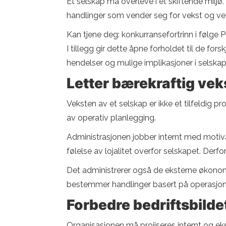
Et selskap må overleve i et skiftende miljø
handlinger som vender seg for vekst og ve
Kan tjene deg: konkurransefortrinn i følge P
I tillegg gir dette åpne forholdet til de for
hendelser og mulige implikasjoner i selskap
Letter bærekraftig vek
Veksten av et selskap er ikke et tilfeldig p
av operativ planlegging.
Administrasjonen jobber internt med motiva
følelse av lojalitet overfor selskapet. Derfor
Det administrerer også de eksterne økonomis
bestemmer handlinger basert på operasjone
Forbedre bedriftsbilde
Organisasjonen må projiseres internt og eks