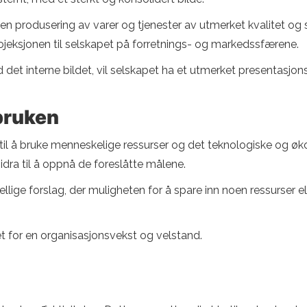
iden produsering av varer og tjenester av utmerket kvalitet og 
projeksjonen til selskapet på forretnings- og markedssfærene.
 det interne bildet, vil selskapet ha et utmerket presentasjon
bruken
til å bruke menneskelige ressurser og det teknologiske og ø
idra til å oppnå de foreslåtte målene.
llige forslag, der muligheten for å spare inn noen ressurser ell
.
ket for en organisasjonsvekst og velstand.