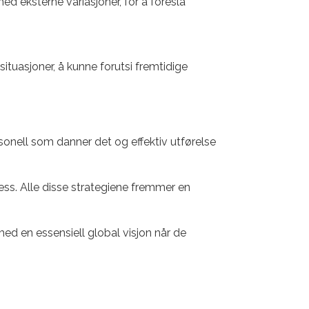
ed eksterne variasjoner, for å foreslå
 situasjoner, å kunne forutsi fremtidige
ersonell som danner det og effektiv utførelse
ss. Alle disse strategiene fremmer en
med en essensiell global visjon når de