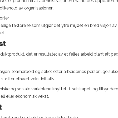
. Det er grunnen til at administrasjonen må holdes oppdatert m
dlikehold av organisasjonen.
orter
skjellige faktorene som utgjør det ytre miljøet en bred visjon av
et.
st
roduktprodukt, det er resultatet av et felles arbeid blant alt p
sjon, teamarbeid og søket etter arbeidernes personlige sukse
 støtter ethvert vekstinitiativ.
ke og sosiale variablene knyttet til selskapet, og tilbyr der
ll eller økonomisk vekst.
t
ternt, med et sterkt og konsolidert bilde.