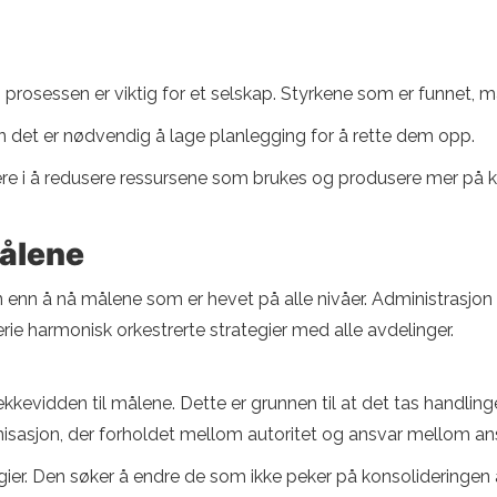
i prosessen er viktig for et selskap. Styrkene som er funnet,
en det er nødvendig å lage planlegging for å rette dem opp.
sultere i å redusere ressursene som brukes og produsere mer på 
målene
on enn å nå målene som er hevet på alle nivåer. Administrasjo
rie harmonisk orkestrerte strategier med alle avdelinger.
ekkevidden til målene. Dette er grunnen til at det tas handlinge
anisasjon, der forholdet mellom autoritet og ansvar mellom ans
er. Den søker å endre de som ikke peker på konsolideringen 