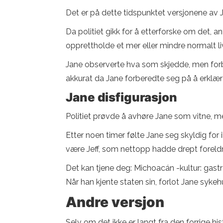
Det er på dette tidspunktet versjonene av Je
Da politiet gikk for å etterforske om det, an
opprettholde et mer eller mindre normalt li
Jane observerte hva som skjedde, men forble
akkurat da Jane forberedte seg på å erklære
Jane disfigurasjon
Politiet prøvde å avhøre Jane som vitne, me
Etter noen timer følte Jane seg skyldig for i
være Jeff, som nettopp hadde drept foreldr
Det kan tjene deg: Michoacán -kultur: gastr
Når han kjente staten sin, forlot Jane syke
Andre versjon
Selv om det ikke er langt fra den forrige hist