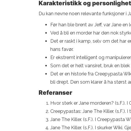
Karakteristikk og personlighet
Du kan nevne noen relevante funksjoner i Ja
Før han ble brent av Jeff, var Jane en
Ved å bli en morder har den nok styrke
Det er raskt i kamp, ​​selv om det har 
hans favør.
Er ekstremt intelligent og manipulerende
Som det er helt vansiret, bruk en blek
Det er en historie fra Creepypasta Wi
bli drept. Den som klarer å ha størst 
Referanser
Hvor sterk er Jane morderen? (s.F.). I 
Creepypastas: Jane The Killer. (s.F.). 
Jane The Killer. (s.F.). I Creepypasta 
Jane The Killer. (s.F.). I skurker Wiki. 