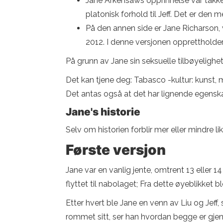
Jane Arkensaws opprinnelse var takke
platonisk forhold til Jeff. Det er den m
På den annen side er Jane Richarson,
2012. I denne versjonen opprettholder
På grunn av Jane sin seksuelle tilbøyeligh
Det kan tjene deg: Tabasco -kultur: kunst, m
Det antas også at det har lignende egenska
Jane's historie
Selv om historien forblir mer eller mindre lik
Første versjon
Jane var en vanlig jente, omtrent 13 eller
flyttet til nabolaget; Fra dette øyeblikket bl
Etter hvert ble Jane en venn av Liu og Jeff,
rommet sitt, ser han hvordan begge er gjen