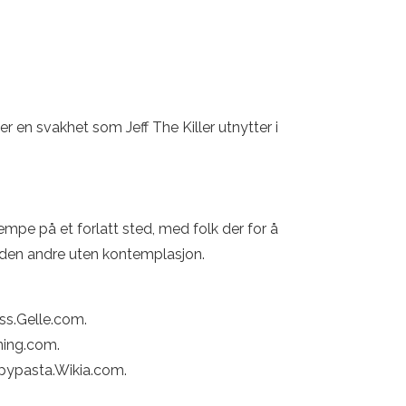
er en svakhet som Jeff The Killer utnytter i
mpe på et forlatt sted, med folk der for å
er den andre uten kontemplasjon.
uss.Gelle.com.
kning.com.
eepypasta.Wikia.com.