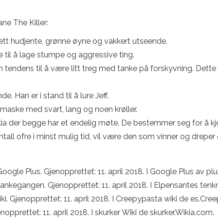
ne The Killer:
 lett hudjente, grønne øyne og vakkert utseende.
 til å lage stumpe og aggressive ting.
en tendens til å være litt treg med tanke på forskyvning. Dette 
. Han er i stand til å lure Jeff.
 maske med svart, lang og noen krøller.
kia der begge har et endelig møte. De bestemmer seg for å kje
antall ofre i minst mulig tid, vil være den som vinner og drep
Google Plus. Gjenopprettet: 11. april 2018. I Google Plus av pl
I tankegangen. Gjenopprettet: 11. april 2018. I Elpensantes ten
Wiki. Gjenopprettet: 11. april 2018. I Creepypasta wiki de es.Cr
Gjenopprettet: 11. april 2018. I skurker Wiki de skurker.Wikia.com.