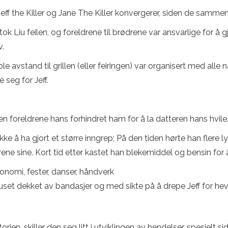
ff the Killer og Jane The Killer konvergerer, siden de sammenfa
tok Liu feilen, og foreldrene til brødrene var ansvarlige for å g
v.
 avstand til grillen (eller feiringen) var organisert med alle
 seg for Jeff.
n foreldrene hans forhindret ham for å la datteren hans hvile
kke å ha gjort et større inngrep; På den tiden hørte han flere ly
ene sine. Kort tid etter kastet han blekemiddel og bensin for
onomi, fester, danser, håndverk
huset dekket av bandasjer og med sikte på å drepe Jeff for hev
orien, skiller den seg litt i utviklingen av hendelser, spesielt si