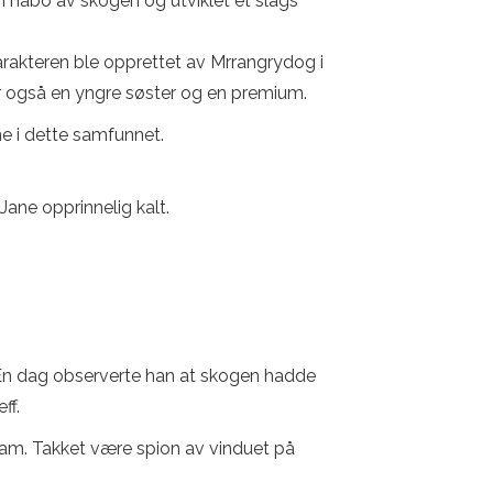
 nabo av skogen og utviklet et slags
akteren ble opprettet av Mrrangrydog i
ar også en yngre søster og en premium.
e i dette samfunnet.
ane opprinnelig kalt.
g. En dag observerte han at skogen hadde
ff.
t ham. Takket være spion av vinduet på