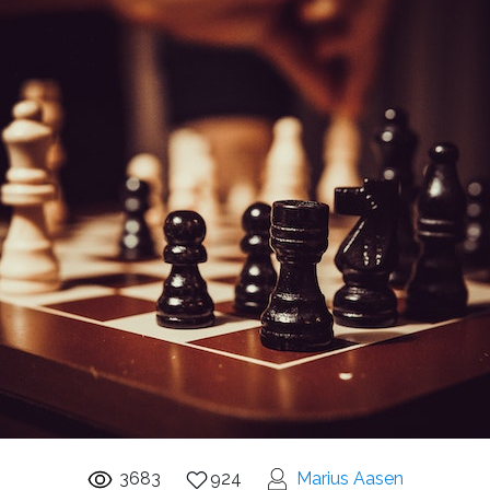
3683
924
Marius Aasen