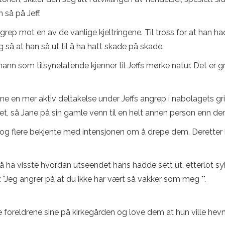
 så på Jeff.
rep mot en av de vanlige kjeltringene. Til tross for at han ha
så at han så ut til å ha hatt skade på skade.
mann som tilsynelatende kjenner til Jeffs mørke natur. Det er gr
e en mer aktiv deltakelse under Jeffs angrep i nabolagets gril
uset, så Jane på sin gamle venn til en helt annen person enn d
ge og flere bekjente med intensjonen om å drepe dem. Deretter
 å ha visste hvordan utseendet hans hadde sett ut, etterlot
a: "Jeg angrer på at du ikke har vært så vakker som meg "".
e foreldrene sine på kirkegården og love dem at hun ville hevne