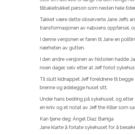
tilbaketrukket person som nesten hele tiden
Takket være dette observerte Jane Jeffs ang
transformasjonen av naboens oppførsel, og 
I denne versjonen er faren til Jane en politi
nærheten av gutten.
I den andre versjonen av historien hadde Jan
noen dager, selv etter at Jeff forlot sykeh
Til slutt kidnappet Jeff foreldrene til beg
brenne og ødelegge huset sitt.
Under hans bedring på sykehuset, og etter
en kniv og et notat av Jeff the Killer som s
Kan tjene deg: Ángel Díaz Barriga
Jane klarte å forlate sykehuset for å besøk