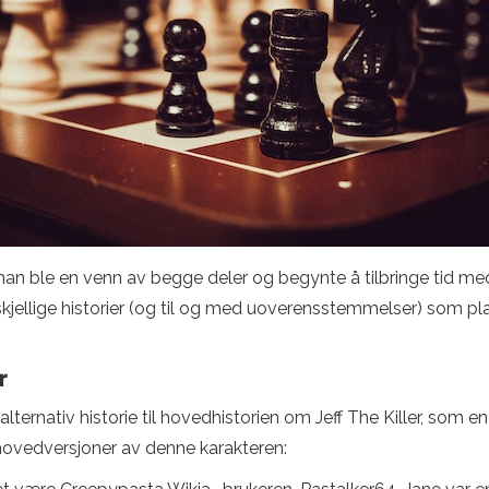
 han ble en venn av begge deler og begynte å tilbringe tid me
orskjellige historier (og til og med uoverensstemmelser) som 
r
alternativ historie til hovedhistorien om Jeff The Killer, som
o hovedversjoner av denne karakteren: