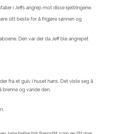
ller i Jeffs angrep mot disse kjeltringene.
jøre sitt beste for å frigjøre sønnen og
 naboene. Den var der da Jeff ble angrepet
.
der fra et gulv i huset hans. Det viste seg å
 å brenne og vande den.
n.
den Jane heller blir fremstilt som en litt mer