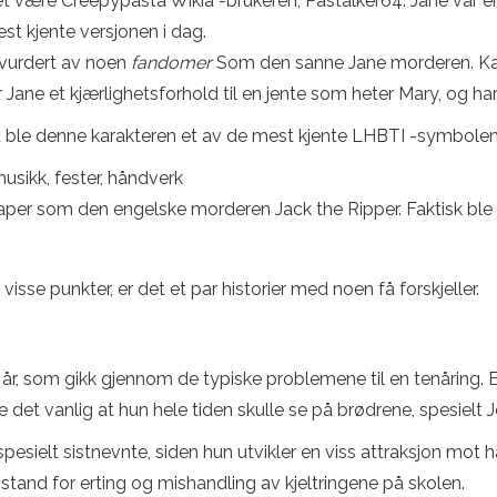
t være Creepypasta Wikia -brukeren, Pastalker64. Jane var en
est kjente versjonen i dag.
 vurdert av noen
fandomer
Som den sanne Jane morderen. Kar
 Jane et kjærlighetsforhold til en jente som heter Mary, og h
et ble denne karakteren et av de mest kjente LHBTI -symbolen
usikk, fester, håndverk
per som den engelske morderen Jack the Ripper. Faktisk ble J
 visse punkter, er det et par historier med noen få forskjeller.
 14 år, som gikk gjennom de typiske problemene til en tenårin
e det vanlig at hun hele tiden skulle se på brødrene, spesielt Je
 spesielt sistnevnte, siden hun utvikler en viss attraksjon mo
stand for erting og mishandling av kjeltringene på skolen.