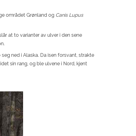
tlige området Grønland og
Canis Lupus
år at to varianter av ulver i den sene
on.
seg ned i Alaska. Da isen forsvant, strakte
t sin rang, og ble ulvene i Nord, kjent