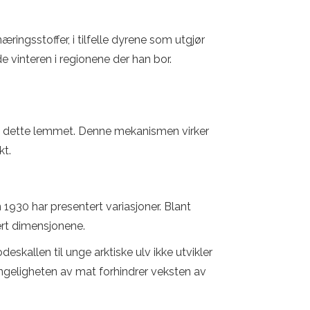
ringsstoffer, i tilfelle dyrene som utgjør
e vinteren i regionene der han bor.
om dette lemmet. Denne mekanismen virker
kt.
 1930 har presentert variasjoner. Blant
sert dimensjonene.
deskallen til unge arktiske ulv ikke utvikler
jengeligheten av mat forhindrer veksten av