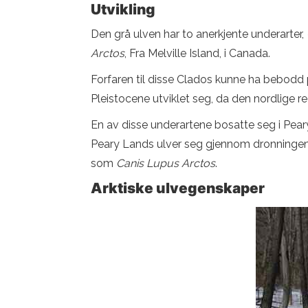
Utvikling
Den grå ulven har to anerkjente underarter,
Arctos
, Fra Melville Island, i Canada.
Forfaren til disse Clados kunne ha bebodd på
Pleistocene utviklet seg, da den nordlige r
En av disse underartene bosatte seg i Pear
Peary Lands ulver seg gjennom dronningen E
som
Canis Lupus Arctos
.
Arktiske ulvegenskaper