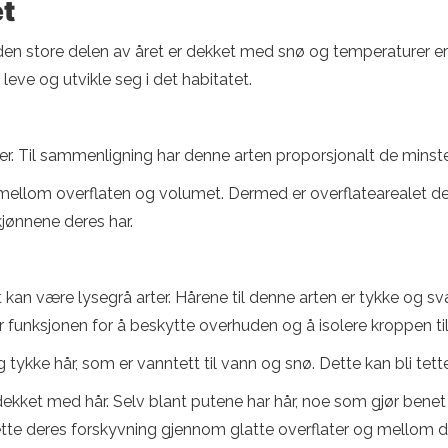
et
 den store delen av året er dekket med snø og temperaturer e
 leve og utvikle seg i det habitatet.
r. Til sammenligning har denne arten proporsjonalt de minste ø
mellom overflaten og volumet. Dermed er overflatearealet de
ønnene deres har.
t kan være lysegrå arter. Hårene til denne arten er tykke og s
r funksjonen for å beskytte overhuden og å isolere kroppen ti
tykke hår, som er vanntett til vann og snø. Dette kan bli te
ekket med hår. Selv blant putene har hår, noe som gjør benet
l å lette deres forskyvning gjennom glatte overflater og mellom