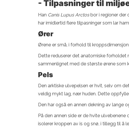
- Tilpasninger til miljø
Han
Canis Lupus Arctos
bor i regioner der
har imidlertid flere tilpasninger som lar ham
Ører
Ørene er små, i forhold til kroppsdimensjone
Dette reduserer det anatomiske forholdet 
sammenlignet med de største ørene som kj
Pels
Den arktiske ulvepelsen er hvit, selv om de
veldig mykt lag, nær huden. Dette oppfylle
Den har også en annen dekning av lange og 
På den annen side er de hvite ulvebenene d
isolerer kroppen av is og snø, i tillegg ti