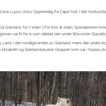
Canis Lupus Orion
, Opprinnelig fra Cape York, i det nordves
 Grønland, for 7 siden 7.For 600 år siden. Spesialistene foresl
egionen var fri for is som dekket den under Wisconsin Glaciati
y Land, i den nordlige enden av Grønland, mens den andre slo 
lizabeth og Grønlandsøyene. Gruppen som var i Alaska utvide