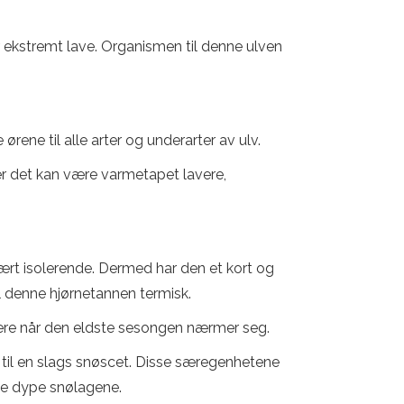
r ekstremt lave. Organismen til denne ulven
rene til alle arter og underarter av ulv.
r det kan være varmetapet lavere,
vært isolerende. Dermed har den et kort og
l denne hjørnetannen termisk.
ttere når den eldste sesongen nærmer seg.
 til en slags snøscet. Disse særegenhetene
 de dype snølagene.