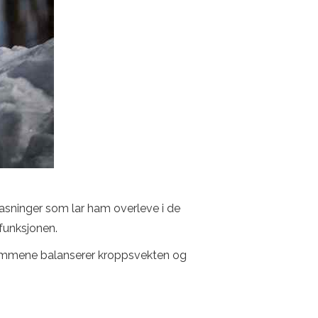
pasninger som lar ham overleve i de
rfunksjonen.
 lemmene balanserer kroppsvekten og