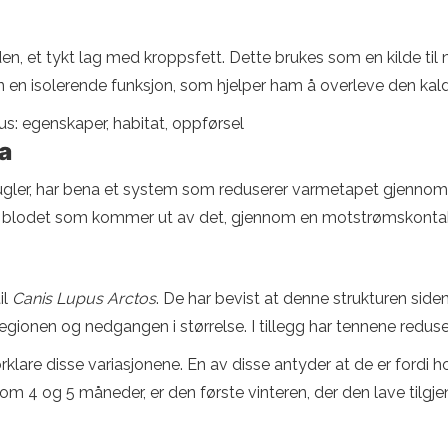
en, et tykt lag med kroppsfett. Dette brukes som en kilde til næ
en en isolerende funksjon, som hjelper ham å overleve den kald
s: egenskaper, habitat, oppførsel
a
 fugler, har bena et system som reduserer varmetapet gjenn
r blodet som kommer ut av det, gjennom en motstrømskonta
il
Canis Lupus Arctos
. De har bevist at denne strukturen siden
sregionen og nedgangen i størrelse. I tillegg har tennene redu
orklare disse variasjonene. En av disse antyder at de er fordi ho
llom 4 og 5 måneder, er den første vinteren, der den lave tilg