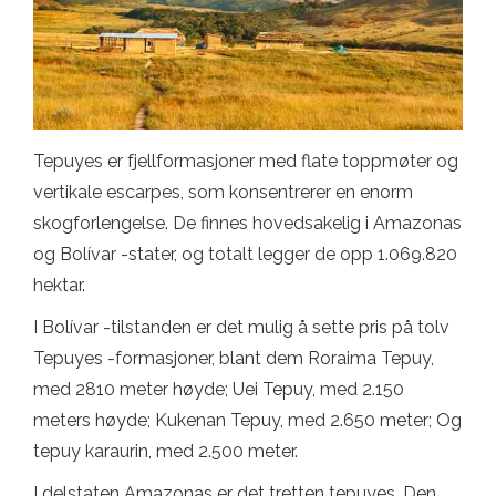
Tepuyes er fjellformasjoner med flate toppmøter og
vertikale escarpes, som konsentrerer en enorm
skogforlengelse. De finnes hovedsakelig i Amazonas
og Bolívar -stater, og totalt legger de opp 1.069.820
hektar.
I Bolívar -tilstanden er det mulig å sette pris på tolv
Tepuyes -formasjoner, blant dem Roraima Tepuy,
med 2810 meter høyde; Uei Tepuy, med 2.150
meters høyde; Kukenan Tepuy, med 2.650 meter; Og
tepuy karaurin, med 2.500 meter.
I delstaten Amazonas er det tretten tepuyes. Den