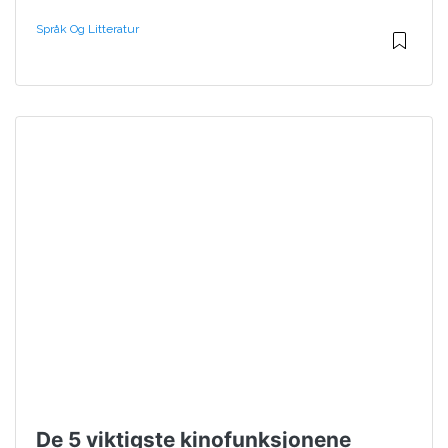
Språk Og Litteratur
De 5 viktigste kinofunksjonene