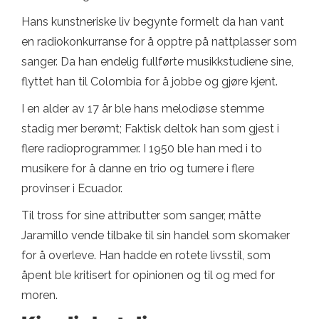
Hans kunstneriske liv begynte formelt da han vant
en radiokonkurranse for å opptre på nattplasser som
sanger. Da han endelig fullførte musikkstudiene sine,
flyttet han til Colombia for å jobbe og gjøre kjent.
I en alder av 17 år ble hans melodiøse stemme
stadig mer berømt; Faktisk deltok han som gjest i
flere radioprogrammer. I 1950 ble han med i to
musikere for å danne en trio og turnere i flere
provinser i Ecuador.
Til tross for sine attributter som sanger, måtte
Jaramillo vende tilbake til sin handel som skomaker
for å overleve. Han hadde en rotete livsstil, som
åpent ble kritisert for opinionen og til og med for
moren.