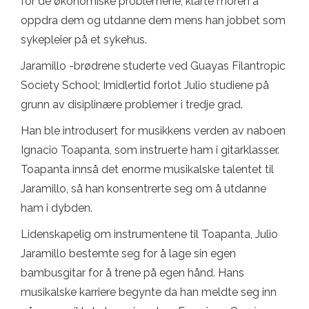
for de økonomiske problemene, klarte moren å
oppdra dem og utdanne dem mens han jobbet som
sykepleier på et sykehus.
Jaramillo -brødrene studerte ved Guayas Filantropic
Society School; Imidlertid forlot Julio studiene på
grunn av disiplinære problemer i tredje grad.
Han ble introdusert for musikkens verden av naboen
Ignacio Toapanta, som instruerte ham i gitarklasser.
Toapanta innså det enorme musikalske talentet til
Jaramillo, så han konsentrerte seg om å utdanne
ham i dybden.
Lidenskapelig om instrumentene til Toapanta, Julio
Jaramillo bestemte seg for å lage sin egen
bambusgitar for å trene på egen hånd. Hans
musikalske karriere begynte da han meldte seg inn