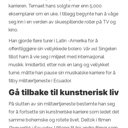
karrieren. Temaet hans solgte mer enn 5.000
eksemplarer om en uke. I tillegg begynte han å våge
seg inn i en verden av skuespillende roller på TV og
kino.
Han gjorde flere turer i Latin -Amerika for å
offentliggjøre sin vellykkede bolero
Vår ed
. Singelen
tillot ham å vie seg i miljøet med internasjonal
musikk. Imidlertid, etter nok en lang og vellykket
turné, måtte han pause sin musikalske karriere for å
tilby militærtjeneste i Ecuador.
Gå tilbake til kunstnerisk liv
På slutten av sin militærtjeneste bestemte han seg
for å fortsette sin kunstneriske karriere som ledet det
samme bohemske og rotete livet. Deltok i filmen
Romantikk i Ecuador
, I tillegg til tre andre filmer som