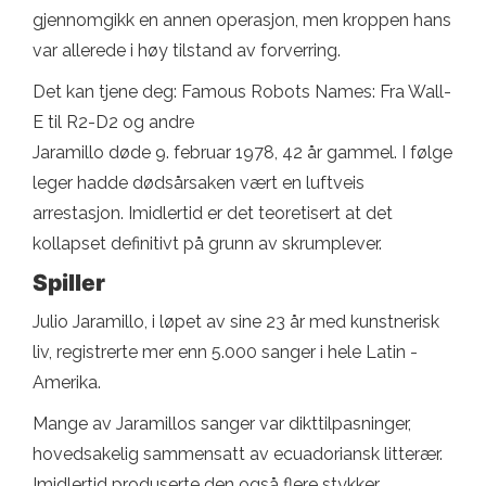
gjennomgikk en annen operasjon, men kroppen hans
var allerede i høy tilstand av forverring.
Det kan tjene deg: Famous Robots Names: Fra Wall-
E til R2-D2 og andre
Jaramillo døde 9. februar 1978, 42 år gammel. I følge
leger hadde dødsårsaken vært en luftveis
arrestasjon. Imidlertid er det teoretisert at det
kollapset definitivt på grunn av skrumplever.
Spiller
Julio Jaramillo, i løpet av sine 23 år med kunstnerisk
liv, registrerte mer enn 5.000 sanger i hele Latin -
Amerika.
Mange av Jaramillos sanger var dikttilpasninger,
hovedsakelig sammensatt av ecuadoriansk litterær.
Imidlertid produserte den også flere stykker