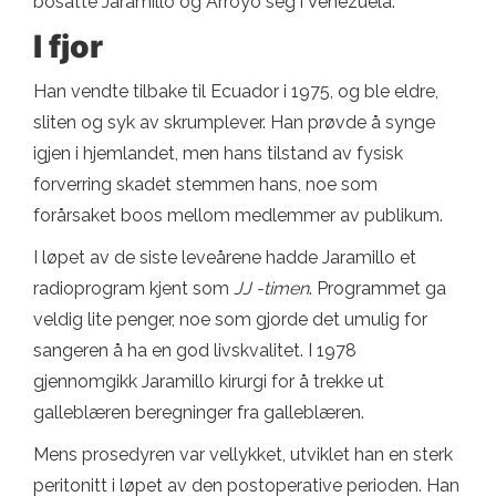
bosatte Jaramillo og Arroyo seg i Venezuela.
I fjor
Han vendte tilbake til Ecuador i 1975, og ble eldre,
sliten og syk av skrumplever. Han prøvde å synge
igjen i hjemlandet, men hans tilstand av fysisk
forverring skadet stemmen hans, noe som
forårsaket boos mellom medlemmer av publikum.
I løpet av de siste leveårene hadde Jaramillo et
radioprogram kjent som
JJ -timen
. Programmet ga
veldig lite penger, noe som gjorde det umulig for
sangeren å ha en god livskvalitet. I 1978
gjennomgikk Jaramillo kirurgi for å trekke ut
galleblæren beregninger fra galleblæren.
Mens prosedyren var vellykket, utviklet han en sterk
peritonitt i løpet av den postoperative perioden. Han