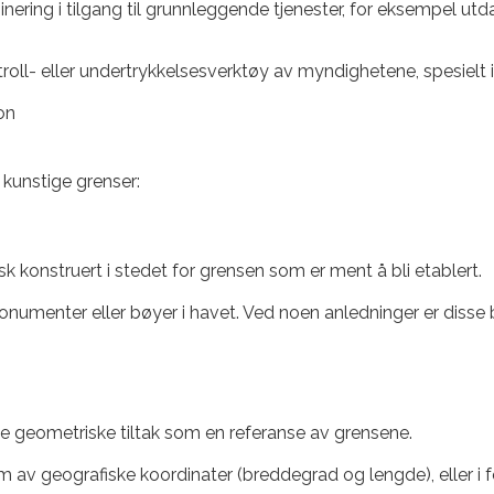
inering i tilgang til grunnleggende tjenester, for eksempel utd
troll- eller undertrykkelsesverktøy av myndighetene, spesielt i
on
r kunstige grenser:
sk konstruert i stedet for grensen som er ment å bli etablert.
numenter eller bøyer i havet. Ved noen anledninger er disse
ke geometriske tiltak som en referanse av grensene.
m av geografiske koordinater (breddegrad og lengde), eller i 