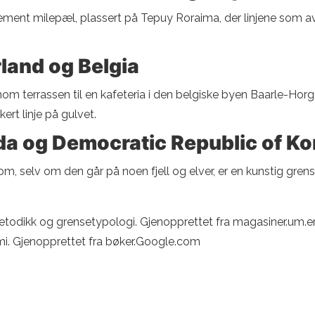
ement milepæl, plassert på Tepuy Roraima, der linjene som avgr
land og Belgia
nom terrassen til en kafeteria i den belgiske byen Baarle-Horgo
ert linje på gulvet.
a og Democratic Republic of K
m, selv om den går på noen fjell og elver, er en kunstig gren
metodikk og grensetypologi. Gjenopprettet fra magasiner.um.e
omi. Gjenopprettet fra bøker.Google.com