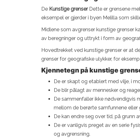
De
Kunstige grenser
Dette er grensene mell
eksempel er gjerder i byen Melilla som skil
Midlene som avgrenser kunstige grenser kan v
av beregninger og uttrykt i form av geograf
Hovedtrekket ved kunstige grenser er at de 
grenser for geografiske ulykker, for eksempel 
Kjennetegn på kunstige grens
De er skapt og etablert med vilje, i mo
De blir pålagt av mennesker og reagere
De sammenfaller ikke nødvendigvis med 
mellom de berørte samfunnene eller
De kan endre seg over tid, på grunn av 
De er vanligvis preget av en serie fysi
og avgrensning.