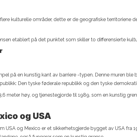
 flere kulturelle områder, dette er de geografiske territoriene de
ensen etablert på det punktet som skiller to differensierte kul
r
el på en kunstig kant av barriere -typen. Denne muren ble byg
epublikk: Den tyske føderale republikk og den tyske demokrati
6 meter høy, og tjenestegjorde til 1989, som en kunstig grens
xico og USA
 USA og Mexico er et sikkerhetsgjerde bygget av USA fra 199
 landene, også fungerer som en kunstig grense.