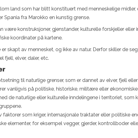
om land som har blitt konstituert med menneskelige midler, og 
ler Spania fra Marokko en kunstig grense.
ære konstruksjoner, gjenstander, kulturelle forskjeller eller 
iske koordinater på kartene.
er skapt av mennesket, og ikke av natur. Derfor skiller de seg
fjell, elver, daler, etc.
er
tsetning til naturlige grenser, som er dannet av elver, fjell el
r vanligvis på politiske, historiske, militære eller økonomiske 
de naturlige eller kulturelle inndelingene i territoriet, som k
 gruppene.
faktorer som kriger, internasjonale traktater eller politiske en
ske elementer, for eksempel vegger, gjerder, kontrollboder eller 