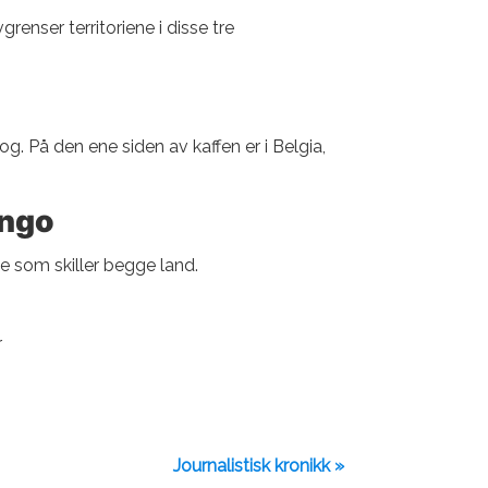
enser territoriene i disse tre
g. På den ene siden av kaffen er i Belgia,
ongo
se som skiller begge land.
r
Journalistisk kronikk »