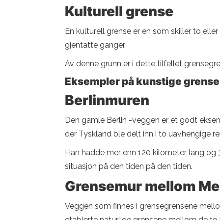
Kulturell grense
En kulturell grense er en som skiller to eller
gjentatte ganger.
Av denne grunn er i dette tilfellet grensegr
Eksempler på kunstige grense
Berlinmuren
Den gamle Berlin -veggen er et godt eksemp
der Tyskland ble delt inn i to uavhengige r
Han hadde mer enn 120 kilometer lang og 3,
situasjon på den tiden på den tiden.
Grensemur mellom Me
Veggen som finnes i grensegrensene mellom
etablerte naturlige grensene mellom de to