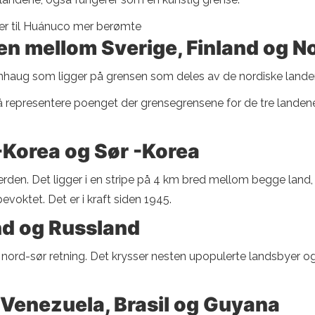
oner til Huánuco mer berømte
en mellom Sverige, Finland og N
steinhaug som ligger på grensen som deles av de nordiske land
 å representere poenget der grensegrensene for de tre landene
Korea og Sør -Korea
erden. Det ligger i en stripe på 4 km bred mellom begge land,
evoktet. Det er i kraft siden 1945.
nd og Russland
, nord-sør retning. Det krysser nesten upopulerte landsbyer o
 Venezuela, Brasil og Guyana