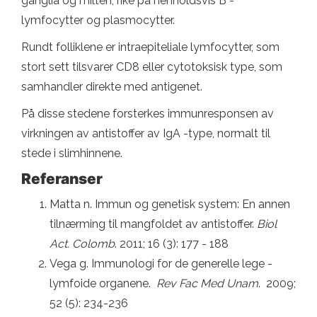
ganglia og milten, rike på henholdsvis B -
lymfocytter og plasmocytter.
Rundt folliklene er intraepiteliale lymfocytter, som
stort sett tilsvarer CD8 eller cytotoksisk type, som
samhandler direkte med antigenet.
På disse stedene forsterkes immunresponsen av
virkningen av antistoffer av IgA -type, normalt til
stede i slimhinnene.
Referanser
Matta n. Immun og genetisk system: En annen
tilnærming til mangfoldet av antistoffer.
Biol
Act. Colomb
. 2011; 16 (3): 177 - 188
Vega g. Immunologi for de generelle lege -
lymfoide organene.
Rev Fac Med Unam
. 2009;
52 (5): 234-236