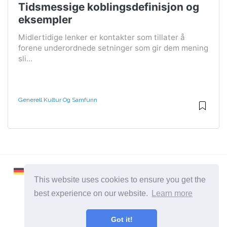
Tidsmessige koblingsdefinisjon og
eksempler
Midlertidige lenker er kontakter som tillater å
forene underordnede setninger som gir dem mening
sli...
Generell Kultur Og Samfunn
This website uses cookies to ensure you get the
best experience on our website.
Learn more
2026 ©
Learnaboutworld
Got it!
Alle Kategorier