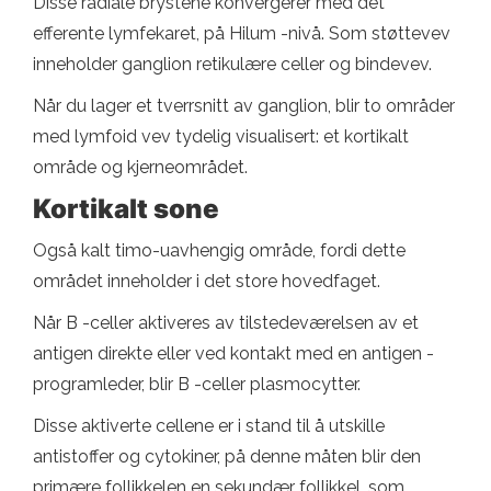
Disse radiale brystene konvergerer med det
efferente lymfekaret, på Hilum -nivå. Som støttevev
inneholder ganglion retikulære celler og bindevev.
Når du lager et tverrsnitt av ganglion, blir to områder
med lymfoid vev tydelig visualisert: et kortikalt
område og kjerneområdet.
Kortikalt sone
Også kalt timo-uavhengig område, fordi dette
området inneholder i det store hovedfaget.
Når B -celler aktiveres av tilstedeværelsen av et
antigen direkte eller ved kontakt med en antigen -
programleder, blir B -celler plasmocytter.
Disse aktiverte cellene er i stand til å utskille
antistoffer og cytokiner, på denne måten blir den
primære follikkelen en sekundær follikkel, som