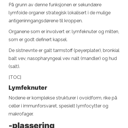
På grunn av denne funksjonen er sekundære
lymfoide organer strategisk lokalisert i de mulige
antigeninngangsdørene til kroppen.
Organene som er involvert er: lymfeknuter og milten,
som er godt definert kapsel.
De sistnevnte er galt tarmstoff (peyerplater), bronkial
balt vev, nasopharyngeal vev nalt (mandler) og hud
(salt).
[TOC]
Lymfeknuter
Nodene er komplekse strukturer i ovoidform, rike på
celler i immunforsvaret, spesielt lymfocytter og
makrofager.
-plassering