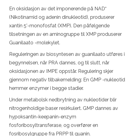
+
En oksidasjon av det imponerende på NAD
(Nikotinamid og adenin dinukleotid), produserer
xantin 5'-monofosfat (XMP). Den påfølgende
tilsetningen av en aminogruppe til XMP produserer
Guanilaato -molekylet.
Reguleringen av biosyntesen av guanilaato utføres i
begynnelsen, når PRA dannes, og til slutt, når
oksidasjonen av IMPE oppstår. Regulering skjer
gjennom negativ tilbakemelding: En GMP -nukleotid
hemmer enzymer i begge stadier.
Under metabolsk nedbrytning av nukleotider blir
nitrogenholdige baser resirkulert. GMP dannes av
hypoksantin-keepanin-enzym
fosforibosyltransferase, og overfører en
fosribosylgruppe fra PRPP til guanin.