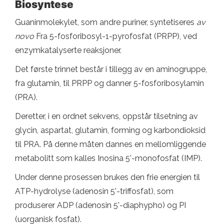
Biosyntese
Guaninmolekylet, som andre puriner, syntetiseres
av
novo
Fra 5-fosforibosyl-1-pyrofosfat (PRPP), ved
enzymkatalyserte reaksjoner.
Det første trinnet består i tillegg av en aminogruppe,
fra glutamin, til PRPP og danner 5-fosforibosylamin
(PRA).
Deretter, i en ordnet sekvens, oppstår tilsetning av
glycin, aspartat, glutamin, forming og karbondioksid
til PRA. På denne måten dannes en mellomliggende
metabolitt som kalles Inosina 5'-monofosfat (IMP).
Under denne prosessen brukes den frie energien til
ATP-hydrolyse (adenosin 5'-triffosfat), som
produserer ADP (adenosin 5'-diaphypho) og PI
(uorganisk fosfat).