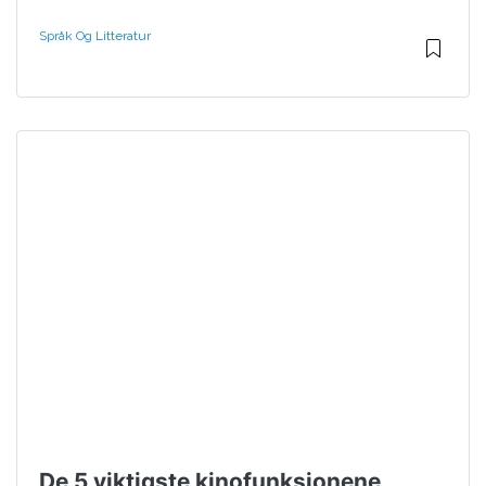
Språk Og Litteratur
De 5 viktigste kinofunksjonene