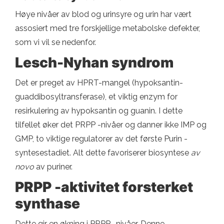
Høye nivåer av blod og urinsyre og urin har vært
assosiert med tre forskjellige metabolske defekter,
som vi vil se nedenfor.
Lesch-Nyhan syndrom
Det er preget av HPRT-mangel (hypoksantin-
guaddibosyltransferase), et viktig enzym for
resirkulering av hypoksantin og guanin. I dette
tilfellet øker det PRPP -nivåer og danner ikke IMP og
GMP, to viktige regulatorer av det første Purin -
syntesestadiet. Alt dette favoriserer biosyntese
av
novo
av puriner.
PRPP -aktivitet forsterket
synthase
Dette gir en økning i PRPP -nivåer. Denne