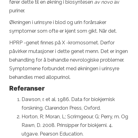
fører dette til en økning i biosyntesen
av novo
av
puriner.
Økningen i urinsyre i blod og urin forårsaker
symptomer som ofte er kjent som gikt. Når det.
HPRP -genet finnes på X -kromosomet. Derfor
påvirker mutasjoner i dette genet menn. Det er ingen
behandling for å behandle nevrologiske problemer.
Symptomene forbundet med økningen i urinsyre
behandles med allopurinol.
Referanser
Dawson, r. et al. 1986. Data for biokjemisk
forskning. Clarendon Press, Oxford.
Horton, R; Moran, L; Scrimgeour, G; Perry, m. Og
Rawn, D. 2008. Prinsipper for biokjemi. 4.
utgave. Pearson Education.