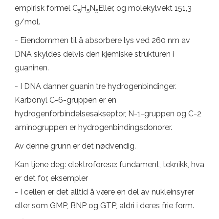
empirisk formel C
H
N
Eller, og molekylvekt 151,3
5
5
5
g/mol.
- Eiendommen til å absorbere lys ved 260 nm av
DNA skyldes delvis den kjemiske strukturen i
guaninen.
- I DNA danner guanin tre hydrogenbindinger.
Karbonyl C-6-gruppen er en
hydrogenforbindelsesakseptor, N-1-gruppen og C-2
aminogruppen er hydrogenbindingsdonorer.
Av denne grunn er det nødvendig.
Kan tjene deg: elektroforese: fundament, teknikk, hva
er det for, eksempler
- I cellen er det alltid å være en del av nukleinsyrer
eller som GMP, BNP og GTP, aldri i deres frie form.