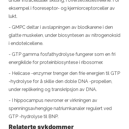
under intracellulær skilting, i oversettelsesveiene. For
eksempel i fooreseptor- og kjemiorceptorceller av
lukt.
- GMPC deltar i avslapningen av blodkarene i den
glatte muskelen, under biosyntesen av nitrogenoksid
i endotelcellene.
- GTP gamma fosfathydrolyse fungerer som en fri
energikilde for proteinbiosyntese i ribosomer.
- Helicase -enzymer trenger den frie energien til GTP
-hydrolyse for å skille den doble DNA -propellen,
under replikering og transkripsjon av DNA.
- I hippocampus nevroner er virkningen av
spenningsavhengige natriumkanaler regulert ved
GTP -hydrolyse til BNP.
Relaterte sykdommer