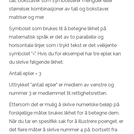
tall, bokstaver som symboliserer mengder eller
størrelser, kombinasjoner av tall og bokstaver,
matriser og mer.
Symbolet som brukes til å betegne likhet på
matematisk språk er det av to parallelle og
horisontale linjer, som i trykt tekst er det velkjente
symbolet "=". Hvis du for eksempel har tre epler, kan
du skrive følgende likhet:
Antall epler = 3
Uttrykket "antall epler" er medlem av venstre og
nummer 3 er medlemmet til rettighetsretten.
Ettersom det er mulig å skrive numeriske beløp på
forskjellige måter, brukes likhet for å betegne dem.
Når du tar en spesifikk sak for å illustrere poenget, er
det flere måter å skrive nummer 4 på, bortsett fra