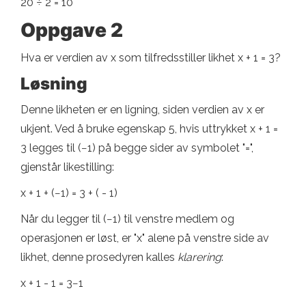
20 ÷ 2 = 10
Oppgave 2
Hva er verdien av x som tilfredsstiller likhet x + 1 = 3?
Løsning
Denne likheten er en ligning, siden verdien av x er
ukjent. Ved å bruke egenskap 5, hvis uttrykket x + 1 =
3 legges til (−1) på begge sider av symbolet "=",
gjenstår likestilling:
x + 1 + (−1) = 3 + ( - 1)
Når du legger til (−1) til venstre medlem og
operasjonen er løst, er "x" alene på venstre side av
likhet, denne prosedyren kalles
klarering
:
x + 1 - 1 = 3−1