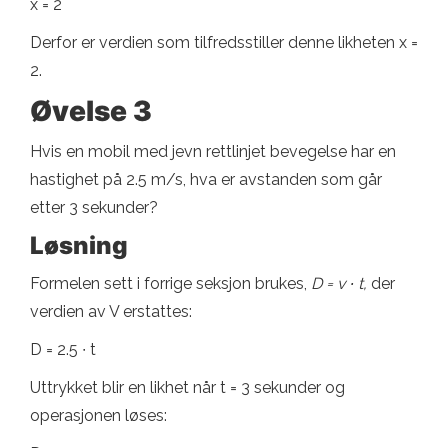
x = 2
Derfor er verdien som tilfredsstiller denne likheten x =
2.
Øvelse 3
Hvis en mobil med jevn rettlinjet bevegelse har en
hastighet på 2.5 m/s, hva er avstanden som går
etter 3 sekunder?
Løsning
Formelen sett i forrige seksjon brukes,
D = v ∙ t,
der
verdien av V erstattes:
D = 2.5 ∙ t
Uttrykket blir en likhet når t = 3 sekunder og
operasjonen løses: