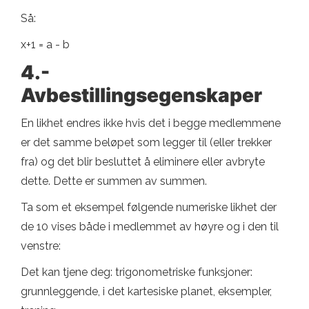
Så:
x+1 = a - b
4.-
Avbestillingsegenskaper
En likhet endres ikke hvis det i begge medlemmene
er det samme beløpet som legger til (eller trekker
fra) og det blir besluttet å eliminere eller avbryte
dette. Dette er summen av summen.
Ta som et eksempel følgende numeriske likhet der
de 10 vises både i medlemmet av høyre og i den til
venstre:
Det kan tjene deg: trigonometriske funksjoner:
grunnleggende, i det kartesiske planet, eksempler,