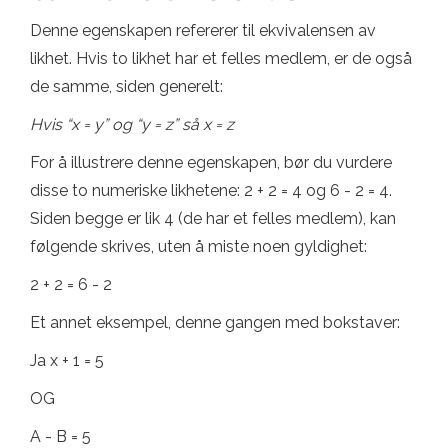
Denne egenskapen refererer til ekvivalensen av
likhet. Hvis to likhet har et felles medlem, er de også
de samme, siden generelt:
Hvis “x = y” og “y = z” så x = z
For å illustrere denne egenskapen, bør du vurdere
disse to numeriske likhetene: 2 + 2 = 4 og 6 - 2 = 4.
Siden begge er lik 4 (de har et felles medlem), kan
følgende skrives, uten å miste noen gyldighet:
2 + 2 = 6 - 2
Et annet eksempel, denne gangen med bokstaver:
Ja x + 1 = 5
OG
A - B = 5