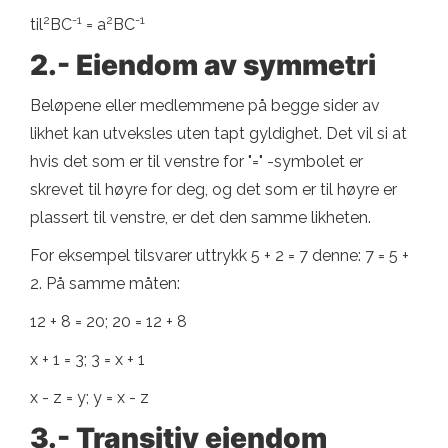
2
-1
2
-1
til
BC
= a
BC
2.- Eiendom av symmetri
Beløpene eller medlemmene på begge sider av
likhet kan utveksles uten tapt gyldighet. Det vil si at
hvis det som er til venstre for "=" -symbolet er
skrevet til høyre for deg, og det som er til høyre er
plassert til venstre, er det den samme likheten.
For eksempel tilsvarer uttrykk 5 + 2 = 7 denne: 7 = 5 +
2. På samme måten:
12 + 8 = 20; 20 = 12 + 8
x + 1 = 3; 3 = x + 1
x - z = y; y = x - z
3.- Transitiv eiendom