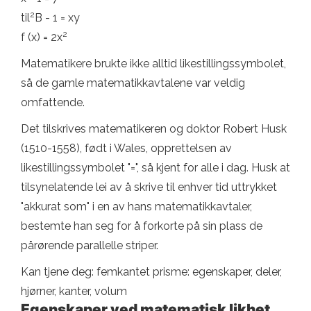
2
til
B - 1 = xy
2
f (x) = 2x
Matematikere brukte ikke alltid likestillingssymbolet,
så de gamle matematikkavtalene var veldig
omfattende.
Det tilskrives matematikeren og doktor Robert Husk
(1510-1558), født i Wales, opprettelsen av
likestillingssymbolet "=", så kjent for alle i dag. Husk at
tilsynelatende lei av å skrive til enhver tid uttrykket
"akkurat som" i en av hans matematikkavtaler,
bestemte han seg for å forkorte på sin plass de
pårørende parallelle striper.
Kan tjene deg: femkantet prisme: egenskaper, deler,
hjørner, kanter, volum
Egenskaper ved matematisk likhet