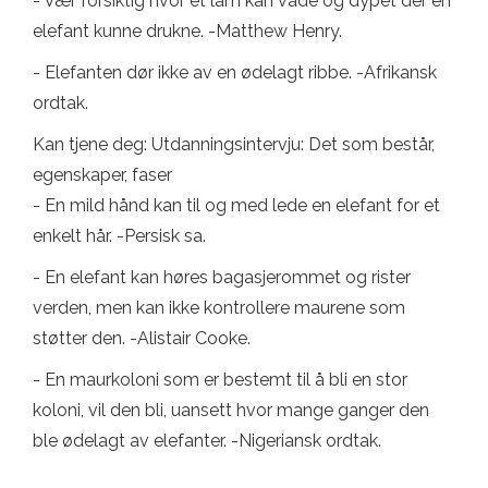
- Vær forsiktig hvor et lam kan vade og dypet der en
elefant kunne drukne. -Matthew Henry.
- Elefanten dør ikke av en ødelagt ribbe. -Afrikansk
ordtak.
Kan tjene deg: Utdanningsintervju: Det som består,
egenskaper, faser
- En mild hånd kan til og med lede en elefant for et
enkelt hår. -Persisk sa.
- En elefant kan høres bagasjerommet og rister
verden, men kan ikke kontrollere maurene som
støtter den. -Alistair Cooke.
- En maurkoloni som er bestemt til å bli en stor
koloni, vil den bli, uansett hvor mange ganger den
ble ødelagt av elefanter. -Nigeriansk ordtak.