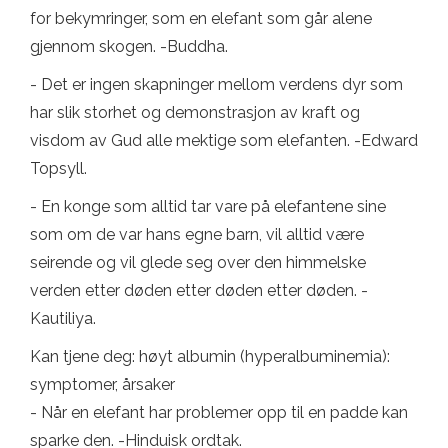
for bekymringer, som en elefant som går alene
gjennom skogen. -Buddha.
- Det er ingen skapninger mellom verdens dyr som
har slik storhet og demonstrasjon av kraft og
visdom av Gud alle mektige som elefanten. -Edward
Topsyll.
- En konge som alltid tar vare på elefantene sine
som om de var hans egne barn, vil alltid være
seirende og vil glede seg over den himmelske
verden etter døden etter døden etter døden. -
Kautiliya.
Kan tjene deg: høyt albumin (hyperalbuminemia):
symptomer, årsaker
- Når en elefant har problemer opp til en padde kan
sparke den. -Hinduisk ordtak.