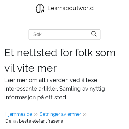
Learnaboutworld
Et nettsted for folk som
vil vite mer
Lær mer om alt i verden ved å lese
interessante artikler. Samling av nyttig
informasjon på ett sted
Hjemmeside
Setninger av emner
De 45 beste elefantfrasene