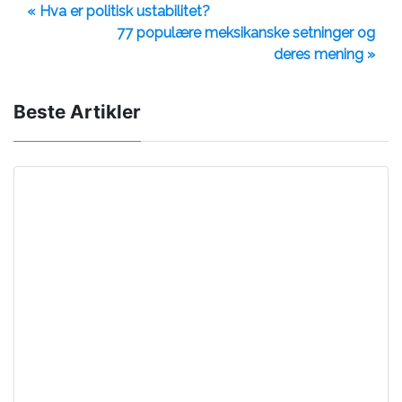
« Hva er politisk ustabilitet?
77 populære meksikanske setninger og
deres mening »
Beste Artikler