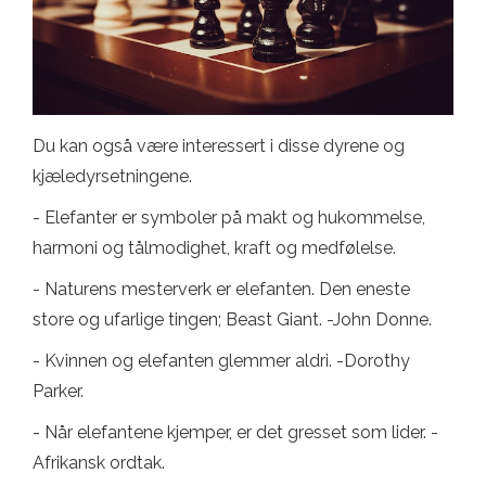
Du kan også være interessert i disse dyrene og
kjæledyrsetningene.
- Elefanter er symboler på makt og hukommelse,
harmoni og tålmodighet, kraft og medfølelse.
- Naturens mesterverk er elefanten. Den eneste
store og ufarlige tingen; Beast Giant. -John Donne.
- Kvinnen og elefanten glemmer aldri. -Dorothy
Parker.
- Når elefantene kjemper, er det gresset som lider. -
Afrikansk ordtak.