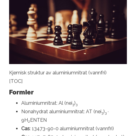
Kjemisk struktur av aluminiumnitrat (vannfri)
[TOC]
Formler
Aluminiumnitrat: Al (nei
)
3
3
Nonahydrat aluminiumnitrat: AT (nei
)
·
3
3
9H
ENTEN
2
Cas
: 13473-90-0 aluminiumnitrat (vannfri)