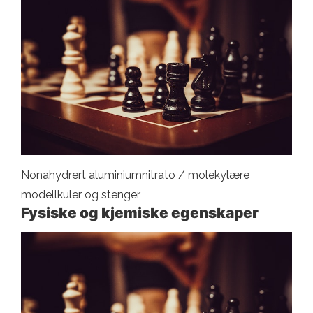
Nonahydrert aluminiumnitrato / molekylære
modellkuler og stenger
Fysiske og kjemiske egenskaper