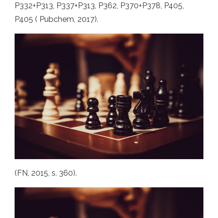
P332+P313, P337+P313, P362, P370+P378, P405,
P405 ( Pubchem, 2017).
(FN, 2015, s. 360).