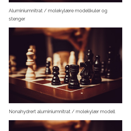
Aluminiumnitrat / molekylære modellkuler og
stenger
Nonahydrert aluminiumnitrat / molekylær modell