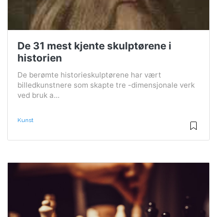
De 31 mest kjente skulptørene i
historien
De berømte historieskulptørene har vært
billedkunstnere som skapte tre -dimensjonale verk
ved bruk a...
Kunst