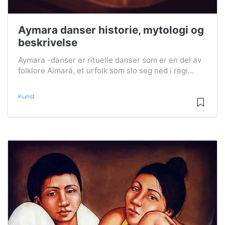
Aymara danser historie, mytologi og
beskrivelse
Aymara -danser er rituelle danser som er en del av
folklore Aimará, et urfolk som slo seg ned i regi...
Kunst