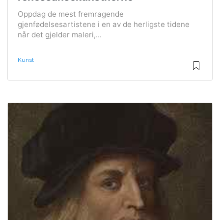
Oppdag de mest fremragende
gjenfødelsesartistene i en av de herligste tidene
når det gjelder maleri,...
Kunst