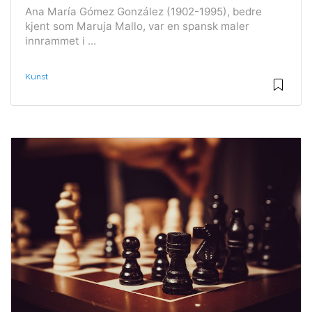
Ana María Gómez González (1902-1995), bedre
kjent som Maruja Mallo, var en spansk maler
innrammet i ...
Kunst