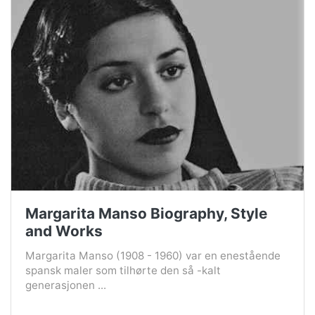
Margarita Manso Biography, Style
and Works
Margarita Manso (1908 - 1960) var en enestående
spansk maler som tilhørte den så -kalt
generasjonen ...