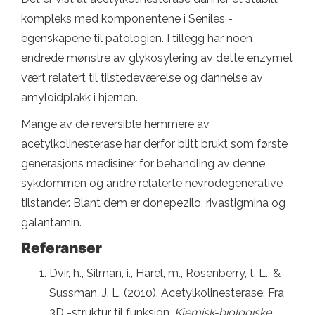
kompleks med komponentene i Seniles -
egenskapene til patologien. I tillegg har noen
endrede mønstre av glykosylering av dette enzymet
vært relatert til tilstedeværelse og dannelse av
amyloidplakk i hjernen.
Mange av de reversible hemmere av
acetylkolinesterase har derfor blitt brukt som første
generasjons medisiner for behandling av denne
sykdommen og andre relaterte nevrodegenerative
tilstander. Blant dem er donepezilo, rivastigmina og
galantamin.
Referanser
Dvir, h., Silman, i., Harel, m., Rosenberry, t. L., &
Sussman, J. L. (2010). Acetylkolinesterase: Fra
3D -struktur til funksjon.
Kjemisk-biologiske