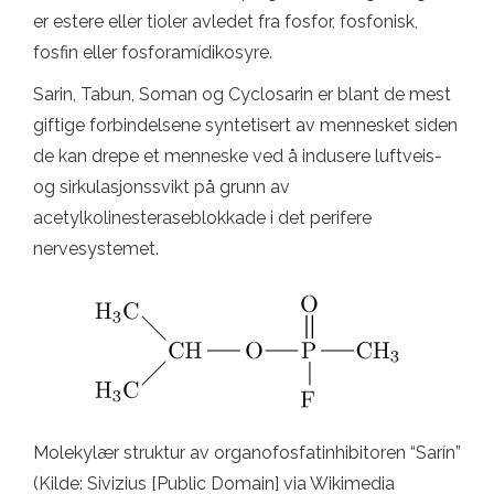
er estere eller tioler avledet fra fosfor, fosfonisk,
fosfin eller fosforamídikosyre.
Sarin, Tabun, Soman og Cyclosarin er blant de mest
giftige forbindelsene syntetisert av mennesket siden
de kan drepe et menneske ved å indusere luftveis-
og sirkulasjonssvikt på grunn av
acetylkolinesteraseblokkade i det perifere
nervesystemet.
Molekylær struktur av organofosfatinhibitoren “Sarín”
(Kilde: Sivizius [Public Domain] via Wikimedia