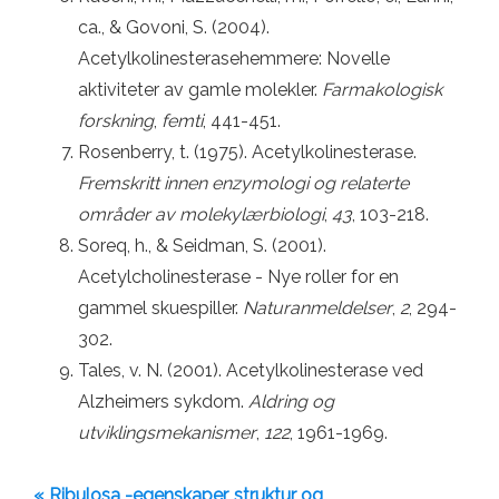
ca., & Govoni, S. (2004).
Acetylkolinesterasehemmere: Novelle
aktiviteter av gamle molekler.
Farmakologisk
forskning
,
femti
, 441-451.
Rosenberry, t. (1975). Acetylkolinesterase.
Fremskritt innen enzymologi og relaterte
områder av molekylærbiologi
,
43
, 103-218.
Soreq, h., & Seidman, S. (2001).
Acetylcholinesterase - Nye roller for en
gammel skuespiller.
Naturanmeldelser
,
2
, 294-
302.
Tales, v. N. (2001). Acetylkolinesterase ved
Alzheimers sykdom.
Aldring og
utviklingsmekanismer
,
122
, 1961-1969.
« Ribulosa -egenskaper, struktur og