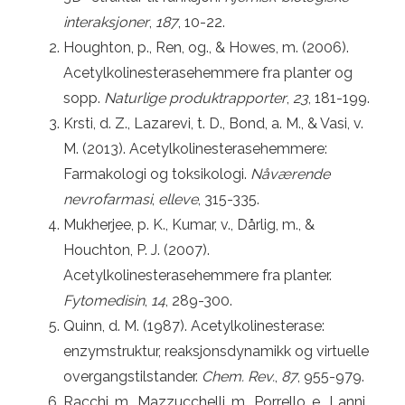
interaksjoner
,
187
, 10-22.
Houghton, p., Ren, og., & Howes, m. (2006).
Acetylkolinesterasehemmere fra planter og
sopp.
Naturlige produktrapporter
,
23
, 181-199.
Krsti, d. Z., Lazarevi, t. D., Bond, a. M., & Vasi, v.
M. (2013). Acetylkolinesterasehemmere:
Farmakologi og toksikologi.
Nåværende
nevrofarmasi
,
elleve
, 315-335.
Mukherjee, p. K., Kumar, v., Dårlig, m., &
Houchton, P. J. (2007).
Acetylkolinesterasehemmere fra planter.
Fytomedisin
,
14
, 289-300.
Quinn, d. M. (1987). Acetylkolinesterase:
enzymstruktur, reaksjonsdynamikk og virtuelle
overgangstilstander.
Chem. Rev.
,
87
, 955-979.
Racchi, m., Mazzucchelli, m., Porrello, e., Lanni,