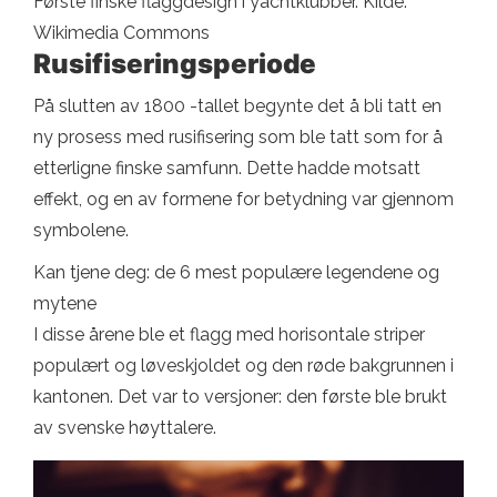
Første finske flaggdesign i yachtklubber. Kilde:
Wikimedia Commons
Rusifiseringsperiode
På slutten av 1800 -tallet begynte det å bli tatt en
ny prosess med rusifisering som ble tatt som for å
etterligne finske samfunn. Dette hadde motsatt
effekt, og en av formene for betydning var gjennom
symbolene.
Kan tjene deg: de 6 mest populære legendene og
mytene
I disse årene ble et flagg med horisontale striper
populært og løveskjoldet og den røde bakgrunnen i
kantonen. Det var to versjoner: den første ble brukt
av svenske høyttalere.