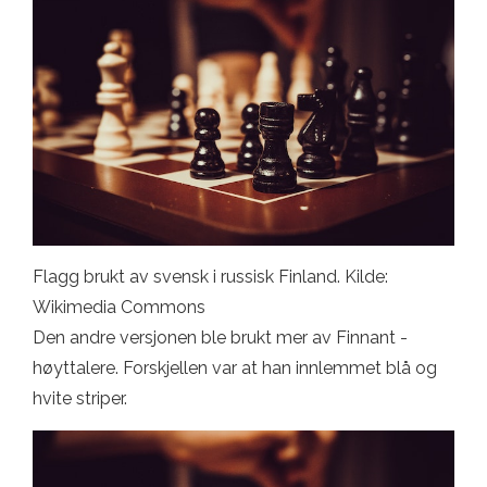
Flagg brukt av svensk i russisk Finland. Kilde:
Wikimedia Commons
Den andre versjonen ble brukt mer av Finnant -
høyttalere. Forskjellen var at han innlemmet blå og
hvite striper.