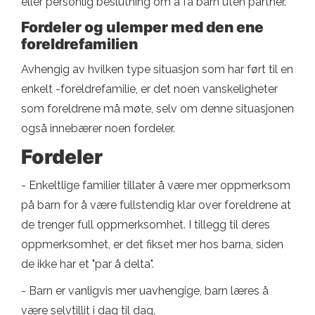
eller personlig beslutning om å få barn uten partner.
Fordeler og ulemper med den ene
foreldrefamilien
Avhengig av hvilken type situasjon som har ført til en
enkelt -foreldrefamilie, er det noen vanskeligheter
som foreldrene må møte, selv om denne situasjonen
også innebærer noen fordeler.
Fordeler
- Enkeltlige familier tillater å være mer oppmerksom
på barn for å være fullstendig klar over foreldrene at
de trenger full oppmerksomhet. I tillegg til deres
oppmerksomhet, er det fikset mer hos barna, siden
de ikke har et "par å delta".
- Barn er vanligvis mer uavhengige, barn læres å
være selvtillit i dag til dag.