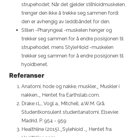
strupehodet; Når det gjelder stilhioidmuskelen,
trenger den ikke å trekke seg sammen fordi
den er avhengig av leddbåndet for den.
Stilen -Pharyngeal -muskelen henger og
trekker seg sammen for å endre posisjonen til
strupehodet, mens StyleHioid -muskelen
trekker seg sammen for å endre posisjonen til
hyoidbenet.
Referanser
Anatomi, hode og nakke, muskler._ Muskler i
nakken._ Hentet fra Earthslab.com.
Drake r.L., Vogl a., Mitchell, a.W.M. Grå.
Studentkonsulent studentanatomi. Elsevier.
Madrid. P. 954 - 959
Healthline (2015)._Sylehioid ._ Hentet fra