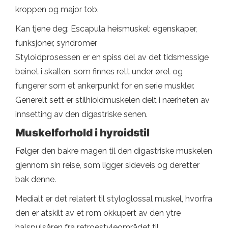
kroppen og major tob.
Kan tjene deg: Escapula heismuskel: egenskaper,
funksjoner, syndromer
Styloidprosessen er en spiss del av det tidsmessige
beinet i skallen, som finnes rett under øret og
fungerer som et ankerpunkt for en serie muskler.
Generelt sett er stilhioidmuskelen delt i nærheten av
innsetting av den digastriske senen.
Muskelforhold i hyroidstil
Følger den bakre magen til den digastriske muskelen
gjennom sin reise, som ligger sideveis og deretter
bak denne.
Medialt er det relatert til styloglossal muskel, hvorfra
den er atskilt av et rom okkupert av den ytre
halspulsåren fra retroestyleområdet til