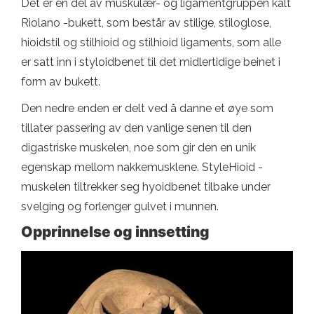
Det er en del av muskulær- og ligamentgruppen kalt
Riolano -bukett, som består av stilige, stiloglose,
hioidstil og stilhioid og stilhioid ligaments, som alle
er satt inn i styloidbenet til det midlertidige beinet i
form av bukett.
Den nedre enden er delt ved å danne et øye som
tillater passering av den vanlige senen til den
digastriske muskelen, noe som gir den en unik
egenskap mellom nakkemusklene. StyleHioid -
muskelen tiltrekker seg hyoidbenet tilbake under
svelging og forlenger gulvet i munnen.
Opprinnelse og innsetting