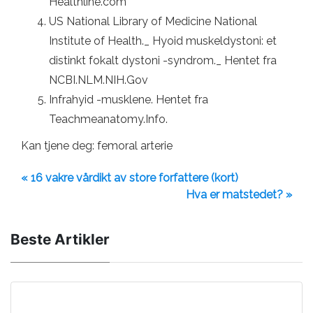
Healthline.com
US National Library of Medicine National
Institute of Health._ Hyoid muskeldystoni: et
distinkt fokalt dystoni -syndrom._ Hentet fra
NCBI.NLM.NIH.Gov
Infrahyid -musklene. Hentet fra
Teachmeanatomy.Info.
Kan tjene deg: femoral arterie
« 16 vakre vårdikt av store forfattere (kort)
Hva er matstedet? »
Beste Artikler