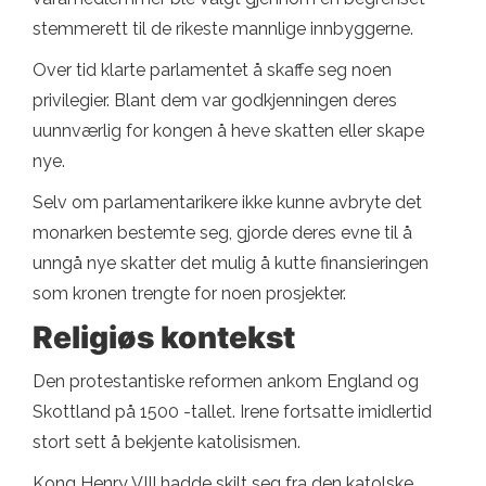
stemmerett til de rikeste mannlige innbyggerne.
Over tid klarte parlamentet å skaffe seg noen
privilegier. Blant dem var godkjenningen deres
uunnværlig for kongen å heve skatten eller skape
nye.
Selv om parlamentarikere ikke kunne avbryte det
monarken bestemte seg, gjorde deres evne til å
unngå nye skatter det mulig å kutte finansieringen
som kronen trengte for noen prosjekter.
Religiøs kontekst
Den protestantiske reformen ankom England og
Skottland på 1500 -tallet. Irene fortsatte imidlertid
stort sett å bekjente katolisismen.
Kong Henry VIII hadde skilt seg fra den katolske