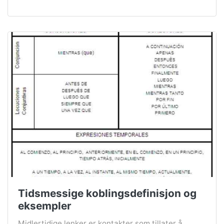
Tidsmessige koblingsdefinisjon og
eksempler
Midlertidige lenker er kontakter som tillater å