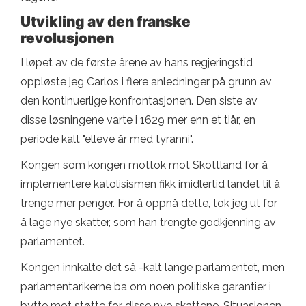
Utvikling av den franske
revolusjonen
I løpet av de første årene av hans regjeringstid
oppløste jeg Carlos i flere anledninger på grunn av
den kontinuerlige konfrontasjonen. Den siste av
disse løsningene varte i 1629 mer enn et tiår, en
periode kalt "elleve år med tyranni".
Kongen som kongen mottok mot Skottland for å
implementere katolisismen fikk imidlertid landet til å
trenge mer penger. For å oppnå dette, tok jeg ut for
å lage nye skatter, som han trengte godkjenning av
parlamentet.
Kongen innkalte det så -kalt lange parlamentet, men
parlamentarikerne ba om noen politiske garantier i
bytte mot støtte for disse nye skattene. Situasjonen