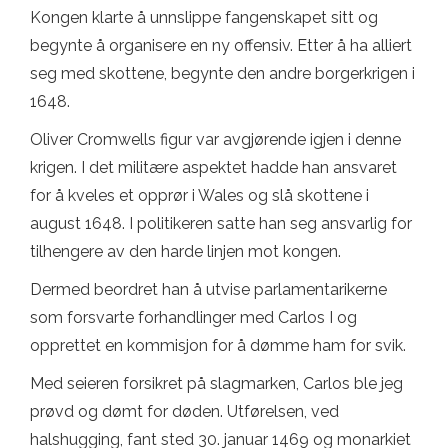
Kongen klarte å unnslippe fangenskapet sitt og
begynte å organisere en ny offensiv. Etter å ha alliert
seg med skottene, begynte den andre borgerkrigen i
1648.
Oliver Cromwells figur var avgjørende igjen i denne
krigen. I det militære aspektet hadde han ansvaret
for å kveles et opprør i Wales og slå skottene i
august 1648. I politikeren satte han seg ansvarlig for
tilhengere av den harde linjen mot kongen.
Dermed beordret han å utvise parlamentarikerne
som forsvarte forhandlinger med Carlos I og
opprettet en kommisjon for å dømme ham for svik.
Med seieren forsikret på slagmarken, Carlos ble jeg
prøvd og dømt for døden. Utførelsen, ved
halshugging, fant sted 30. januar 1469 og monarkiet