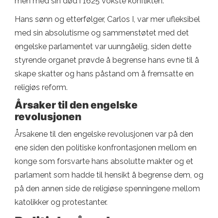
men med sin død i 1625 vokste konflikten.
Hans sønn og etterfølger, Carlos I, var mer ufleksibel
med sin absolutisme og sammenstøtet med det
engelske parlamentet var uunngåelig, siden dette
styrende organet prøvde å begrense hans evne til å
skape skatter og hans påstand om å fremsatte en
religiøs reform.
Årsaker til den engelske
revolusjonen
Årsakene til den engelske revolusjonen var på den
ene siden den politiske konfrontasjonen mellom en
konge som forsvarte hans absolutte makter og et
parlament som hadde til hensikt å begrense dem, og
på den annen side de religiøse spenningene mellom
katolikker og protestanter.